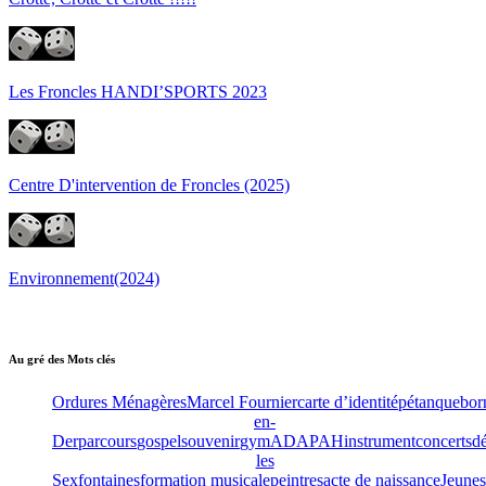
Les Froncles HANDI’SPORTS 2023
Centre D'intervention de Froncles (2025)
Environnement(2024)
Au gré des Mots clés
Ordures Ménagères
Marcel Fournier
carte d’identité
pétanque
bor
en-
Der
parcours
gospel
souvenir
gym
ADAPAH
instrument
concerts
dé
les
Sexfontaines
formation musicale
peintres
acte de naissance
Jeunes