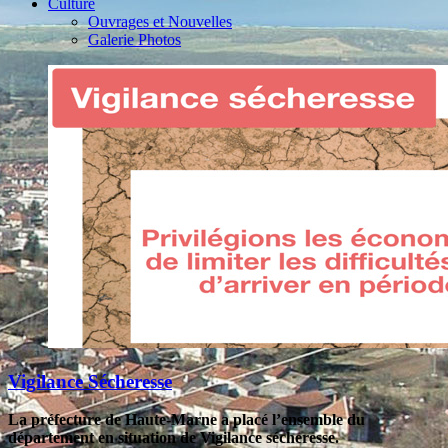
Culture
Ouvrages et Nouvelles
Galerie Photos
Vigilance Sécheresse
La préfecture de Haute-Marne a placé l’ensemble du
département en situation de Vigilance sécheresse.