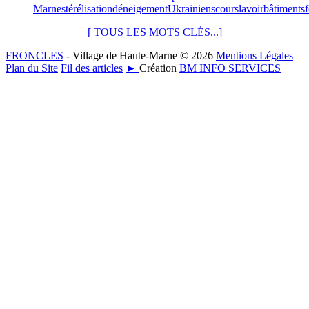
Marne
stérélisation
déneigement
Ukrainiens
cours
lavoir
bâtiments
[ TOUS LES MOTS CLÉS...]
FRONCLES
- Village de Haute-Marne © 2026
Mentions Légales
Plan du Site
Fil des articles
►
Création
BM INFO SERVICES