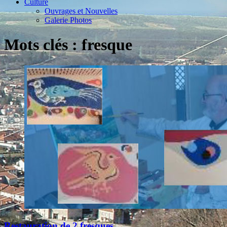
Culture
Ouvrages et Nouvelles
Galerie Photos
Mots clés : fresque
Restauration de 2 fresques