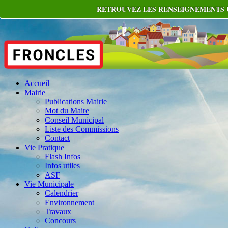
RETROUVEZ LES RENSEIGNEMENTS U
Accueil
Mairie
Publications Mairie
Mot du Maire
Conseil Municipal
Liste des Commissions
Contact
Vie Pratique
Flash Infos
Infos utiles
ASF
Vie Municipale
Calendrier
Environnement
Travaux
Concours