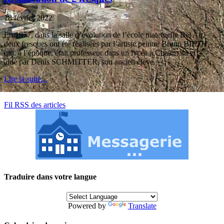
18 février 2022
En 1977, dans la salle d’évolution de l’école maternelle Bel Air,
deux fresques ont été réalisées par l’artiste peintre Bruno BIETH,
qui, à l’époque, était professeur dans un lycée à Chaumont et
aidé par Denis SCHMITTER, son ancien élève.
Lire la suite...
Fil RSS des articles
Traduire dans votre langue
Powered by
Translate