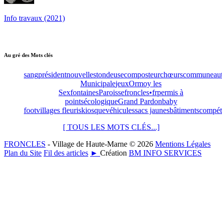
Info travaux (2021)
Au gré des Mots clés
sang
président
nouvelles
tondeuse
composteur
chœurs
commune
au
Municipale
jeux
Ormoy les
Sexfontaines
Paroisse
froncles•fr
permis à
points
écologique
Grand Pardon
baby
foot
villages fleuris
kiosque
véhicules
sacs jaunes
bâtiments
compét
[ TOUS LES MOTS CLÉS...]
FRONCLES
- Village de Haute-Marne © 2026
Mentions Légales
Plan du Site
Fil des articles
►
Création
BM INFO SERVICES