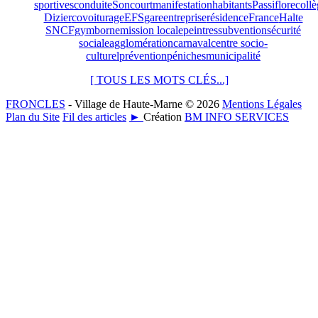
sportives
conduite
Soncourt
manifestation
habitants
Passiflore
coll
Dizier
covoiturage
EFS
gare
entreprise
résidence
France
Halte
SNCF
gym
borne
mission locale
peintres
subvention
sécurité
sociale
agglomération
carnaval
centre socio-
culturel
prévention
péniches
municipalité
[ TOUS LES MOTS CLÉS...]
FRONCLES
- Village de Haute-Marne © 2026
Mentions Légales
Plan du Site
Fil des articles
►
Création
BM INFO SERVICES