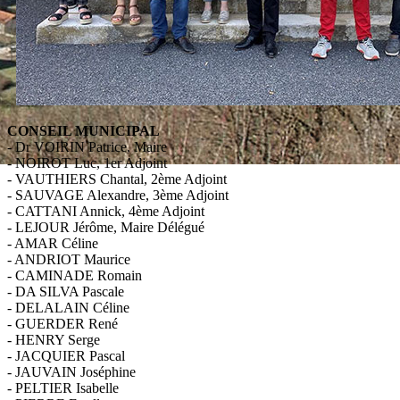
CONSEIL MUNICIPAL
- Dr VOIRIN Patrice, Maire
- NOIROT Luc, 1er Adjoint
- VAUTHIERS Chantal, 2ème Adjoint
- SAUVAGE Alexandre, 3ème Adjoint
- CATTANI Annick, 4ème Adjoint
- LEJOUR Jérôme, Maire Délégué
- AMAR Céline
- ANDRIOT Maurice
- CAMINADE Romain
- DA SILVA Pascale
- DELALAIN Céline
- GUERDER René
- HENRY Serge
- JACQUIER Pascal
- JAUVAIN Joséphine
- PELTIER Isabelle