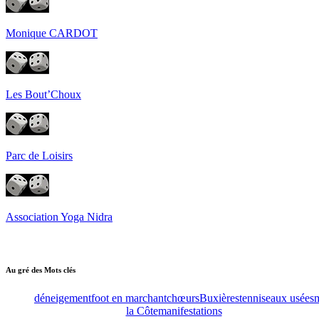
Monique CARDOT
Les Bout’Choux
Parc de Loisirs
Association Yoga Nidra
Au gré des Mots clés
déneigement
foot en marchant
chœurs
Buxières
tennis
eaux usées
m
la Côte
manifestations