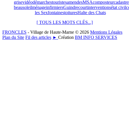
grise
vidéo
démarches
touristes
amendes
MSA
composteur
cadastre
beausoleil
ménage
infirmiers
Guindrecourt
interventions
état civil
c
les Sexfontaines
toitures
Halte des Chats
[ TOUS LES MOTS CLÉS...]
FRONCLES
- Village de Haute-Marne © 2026
Mentions Légales
Plan du Site
Fil des articles
►
Création
BM INFO SERVICES