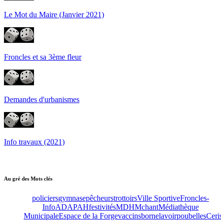
Le Mot du Maire (Janvier 2021)
Froncles et sa 3ème fleur
Demandes d'urbanismes
Info travaux (2021)
Au gré des Mots clés
policiers
gymnase
pêcheurs
trottoirs
Ville Sportive
Froncles-
Info
ADAPAH
festivités
MDHM
chant
Médiathèque
Municipale
Espace de la Forge
vaccins
borne
lavoir
poubelles
Ceri