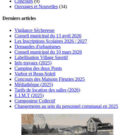
Concours
(9)
Ouvrages et Nouvelles
(34)
Derniers articles
Vigilance Sécheresse
Conseil municipal du 13 avril 2026
Les Inscriptions Scolaires 2026 / 2027
Demandes d'urbanismes
Conseil municipal du 10 mars 2026
Labellisation Village Sportif
Info travaux (2025)
Camping des deux Ponts
Varbor et Beau-Soleil
Concours des Maisons Fleuries 2025
Médiathèque (2025)
Tarifs de location des salles (2026)
E.I.M.T (2025)
Composteur Collectif
Changements au sein du personnel communal en 2025