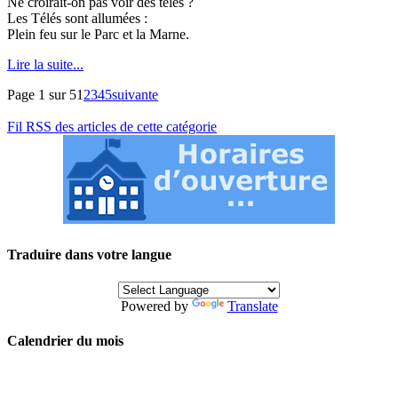
Ne croirait-on pas voir des télés ?
Les Télés sont allumées :
Plein feu sur le Parc et la Marne.
Lire la suite...
Page 1 sur 5
1
2
3
4
5
suivante
Fil RSS des articles de cette catégorie
Traduire dans votre langue
Powered by
Translate
Calendrier du mois