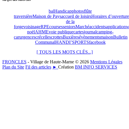
bal
Handicap
photos
flûte
traversière
Maison de Pays
accueil de loisirs
Horaires d’ouverture
de la
forge
voisinage
RPE
courses
seniors
Marché
accidents
application
w
noël
AHME
voie publique
cartes
journal
camping-
car
urgences
crécelles
crottes
Buxières
évènements
maison
Bulletin
Communal
HANDI’SPORTS
facebook
[ TOUS LES MOTS CLÉS...]
FRONCLES
- Village de Haute-Marne © 2026
Mentions Légales
Plan du Site
Fil des articles
►
Création
BM INFO SERVICES