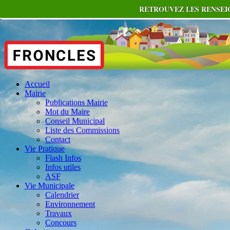
RETROUVEZ LES RENSEIG
Accueil
Mairie
Publications Mairie
Mot du Maire
Conseil Municipal
Liste des Commissions
Contact
Vie Pratique
Flash Infos
Infos utiles
ASF
Vie Municipale
Calendrier
Environnement
Travaux
Concours