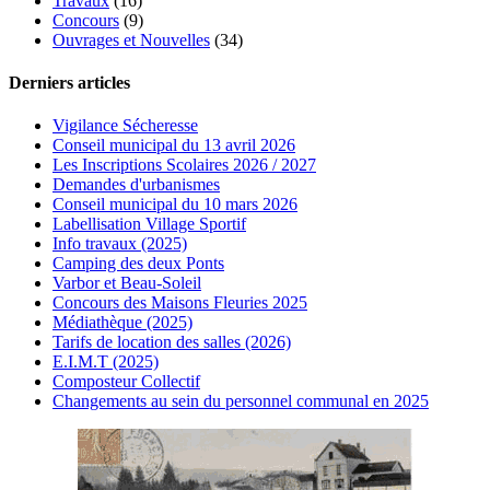
Travaux
(16)
Concours
(9)
Ouvrages et Nouvelles
(34)
Derniers articles
Vigilance Sécheresse
Conseil municipal du 13 avril 2026
Les Inscriptions Scolaires 2026 / 2027
Demandes d'urbanismes
Conseil municipal du 10 mars 2026
Labellisation Village Sportif
Info travaux (2025)
Camping des deux Ponts
Varbor et Beau-Soleil
Concours des Maisons Fleuries 2025
Médiathèque (2025)
Tarifs de location des salles (2026)
E.I.M.T (2025)
Composteur Collectif
Changements au sein du personnel communal en 2025