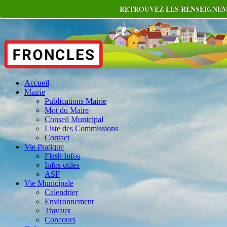
RETROUVEZ LES RENSEIGNEME
Accueil
Mairie
Publications Mairie
Mot du Maire
Conseil Municipal
Liste des Commissions
Contact
Vie Pratique
Flash Infos
Infos utiles
ASF
Vie Municipale
Calendrier
Environnement
Travaux
Concours