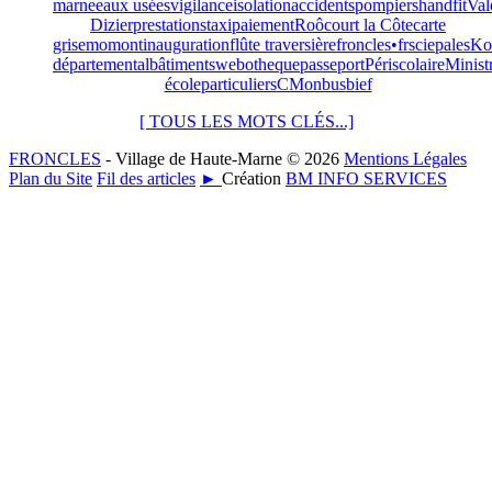
marne
eaux usées
vigilance
isolation
accidents
pompiers
handfit
Val
Dizier
prestations
taxi
paiement
Roôcourt la Côte
carte
grise
momont
inauguration
flûte traversière
froncles•fr
scie
pales
Ko
départemental
bâtiments
webotheque
passeport
Périscolaire
Minist
école
particuliers
CMonbus
bief
[ TOUS LES MOTS CLÉS...]
FRONCLES
- Village de Haute-Marne © 2026
Mentions Légales
Plan du Site
Fil des articles
►
Création
BM INFO SERVICES