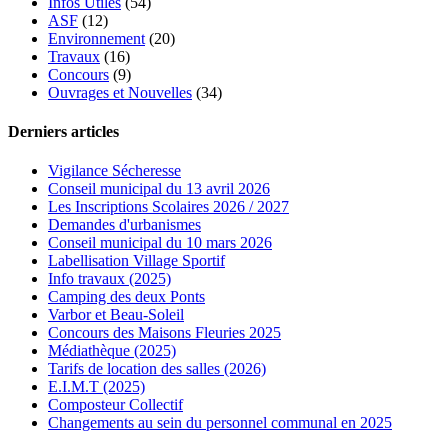
Infos Utiles
(54)
ASF
(12)
Environnement
(20)
Travaux
(16)
Concours
(9)
Ouvrages et Nouvelles
(34)
Derniers articles
Vigilance Sécheresse
Conseil municipal du 13 avril 2026
Les Inscriptions Scolaires 2026 / 2027
Demandes d'urbanismes
Conseil municipal du 10 mars 2026
Labellisation Village Sportif
Info travaux (2025)
Camping des deux Ponts
Varbor et Beau-Soleil
Concours des Maisons Fleuries 2025
Médiathèque (2025)
Tarifs de location des salles (2026)
E.I.M.T (2025)
Composteur Collectif
Changements au sein du personnel communal en 2025