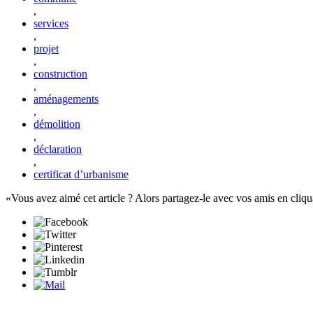
,
services
,
projet
,
construction
,
aménagements
,
démolition
,
déclaration
,
certificat d’urbanisme
Vous avez aimé cet article ? Alors partagez-le avec vos amis en cliqu