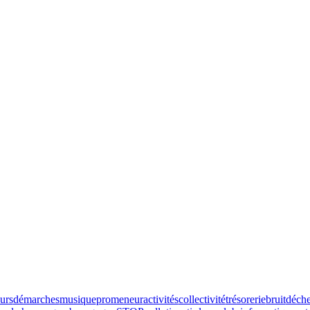
urs
démarches
musique
promeneur
activités
collectivité
trésorerie
bruit
déche