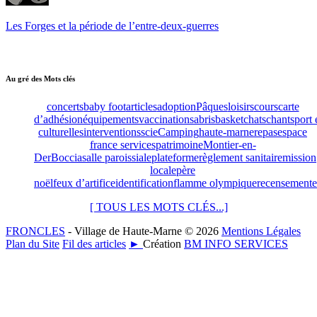
Les Forges et la période de l’entre-deux-guerres
Au gré des Mots clés
concerts
baby foot
articles
adoption
Pâques
loisirs
cours
carte
d’adhésion
équipements
vaccinations
abris
basket
chats
chant
sport 
culturelles
interventions
scie
Camping
haute-marne
repas
espace
france services
patrimoine
Montier-en-
Der
Boccia
salle paroissiale
plateforme
règlement sanitaire
mission
locale
père
noël
feux d’artifice
identification
flamme olympique
recensement
e
[ TOUS LES MOTS CLÉS...]
FRONCLES
- Village de Haute-Marne © 2026
Mentions Légales
Plan du Site
Fil des articles
►
Création
BM INFO SERVICES