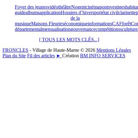
Foyer des jeunes
vidéo
théâtre
Nogent
cinéma
ponts
vestiges
habita
guide
albums
application
Horaires d’hiver
sport
état civil
clarinette
p
de la
musique
Maisons Fleuries
économique
informations
CAF
forêt
Con
départemental
mensualisation
gouvernance
compétitions
sculpture
[ TOUS LES MOTS CLÉS...]
FRONCLES
- Village de Haute-Marne © 2026
Mentions Légales
Plan du Site
Fil des articles
►
Création
BM INFO SERVICES