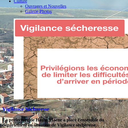
Culture
Ouvrages et Nouvelles
Galerie Photos
Vigilance Sécheresse
La préfecture de Haute-Marne a placé l’ensemble du
département en situation de Vigilance sécheresse.