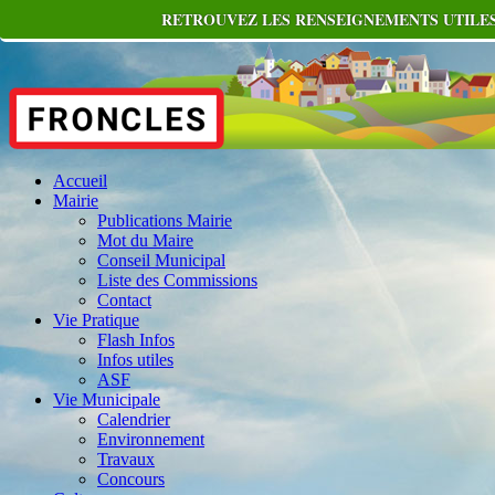
RETROUVEZ LES RENSEIGNEMENTS UTILES
Accueil
Mairie
Publications Mairie
Mot du Maire
Conseil Municipal
Liste des Commissions
Contact
Vie Pratique
Flash Infos
Infos utiles
ASF
Vie Municipale
Calendrier
Environnement
Travaux
Concours