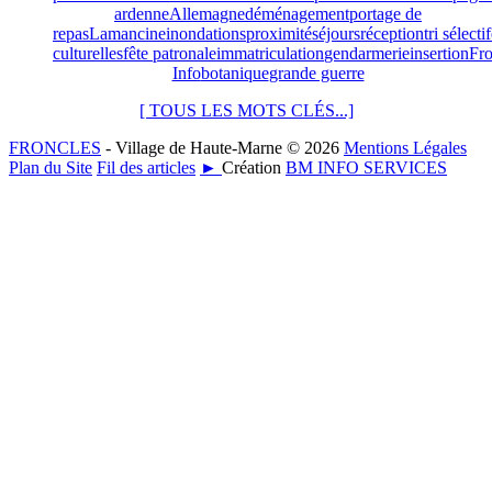
ardenne
Allemagne
déménagement
portage de
repas
Lamancine
inondations
proximité
séjours
réception
tri sélectif
culturelles
fête patronale
immatriculation
gendarmerie
insertion
Fro
Info
botanique
grande guerre
[ TOUS LES MOTS CLÉS...]
FRONCLES
- Village de Haute-Marne © 2026
Mentions Légales
Plan du Site
Fil des articles
►
Création
BM INFO SERVICES