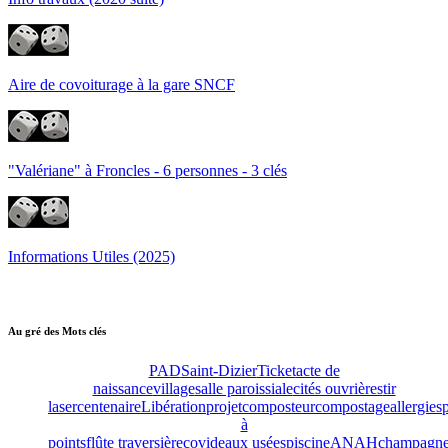
Aire de covoiturage à la gare SNCF
"Valériane" à Froncles - 6 personnes - 3 clés
Informations Utiles (2025)
Au gré des Mots clés
PAD
Saint-Dizier
Ticket
acte de
naissance
village
salle paroissiale
cités ouvrières
tir
laser
centenaire
Libération
projet
composteur
compostage
allergies
à
points
flûte traversière
covid
eaux usées
piscine
ANAH
champagne