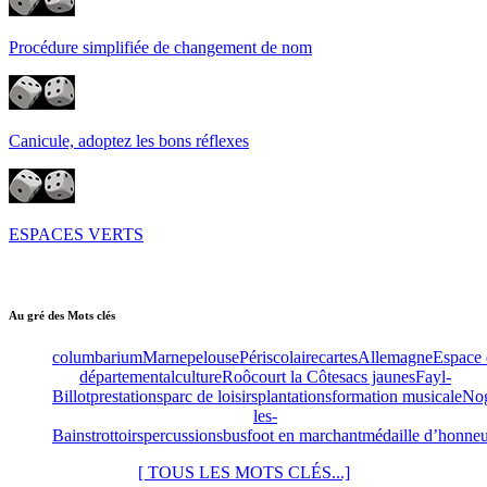
Procédure simplifiée de changement de nom
Canicule, adoptez les bons réflexes
ESPACES VERTS
Au gré des Mots clés
columbarium
Marne
pelouse
Périscolaire
cartes
Allemagne
Espace 
départemental
culture
Roôcourt la Côte
sacs jaunes
Fayl-
Billot
prestations
parc de loisirs
plantations
formation musicale
No
les-
Bains
trottoirs
percussions
bus
foot en marchant
médaille d’honne
[ TOUS LES MOTS CLÉS...]