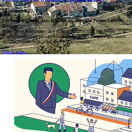
18 septembre 2025
Les projets phares dans le cadre du dispositif Petites Villes de
Demain
Rénovation énergétique de l’école maternelle Bel’ Air, Projet
d’aménagement du parc central aux abords des Forges : une vision
durable, économique, touristique et de centralité...
Lire la suite...