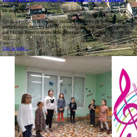
09 mars 2022
Comme en 2020, la situation sanitaire engendra de nombreuses
perturbations dans les activités et enseignements artistiques proposés
par l’Ecole Intercommunale de Musique et de Théâtre jusqu’en juin
2021...
Lire la suite...