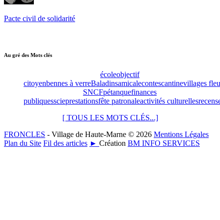
Pacte civil de solidarité
Au gré des Mots clés
école
objectif
citoyen
bennes à verre
Baladins
amicale
contes
cantine
villages fleu
SNCF
pétanque
finances
publiques
scie
prestations
fête patronale
activités culturelles
recens
[ TOUS LES MOTS CLÉS...]
FRONCLES
- Village de Haute-Marne © 2026
Mentions Légales
Plan du Site
Fil des articles
►
Création
BM INFO SERVICES