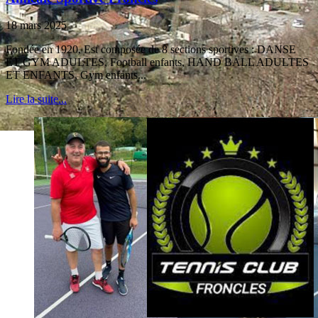
18 mars 2025
Fondée en 1920, Est composée de 8 sections sportives : DANSE
ET GYM ADULTES, Football enfants, HAND BALL ADULTES
ET ENFANTS, Gym enfants...
Lire la suite...