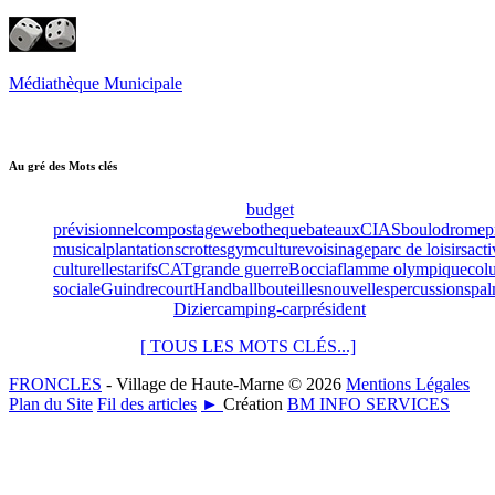
Médiathèque Municipale
Au gré des Mots clés
budget
prévisionnel
compostage
webotheque
bateaux
CIAS
boulodrome
p
musical
plantations
crottes
gym
culture
voisinage
parc de loisirs
acti
culturelles
tarifs
CAT
grande guerre
Boccia
flamme olympique
col
sociale
Guindrecourt
Handball
bouteilles
nouvelles
percussions
pal
Dizier
camping-car
président
[ TOUS LES MOTS CLÉS...]
FRONCLES
- Village de Haute-Marne © 2026
Mentions Légales
Plan du Site
Fil des articles
►
Création
BM INFO SERVICES