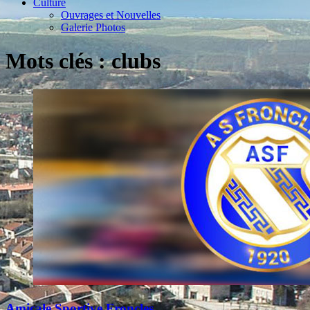
Culture
Ouvrages et Nouvelles
Galerie Photos
Mots clés : clubs
Amicale Sportive Froncles