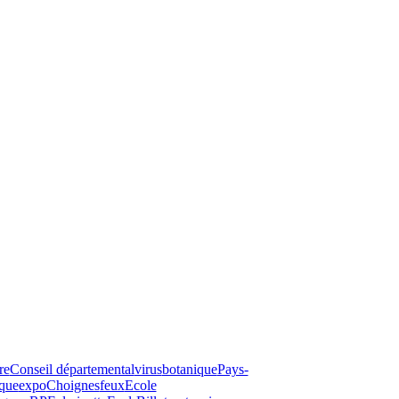
re
Conseil départemental
virus
botanique
Pays-
que
expo
Choignes
feux
Ecole