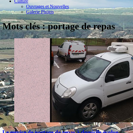
Culture
Ouvrages et Nouvelles
Galerie Photos
Mots clés : portage de repas
Le service de portage de repas à domicile évolue