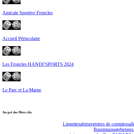
Amicale Sportive Froncles
Accueil Périscolaire
Les Froncles HANDI’SPORTS 2024
Le Parc et La Marne
Au gré des Mots clés
Lingettes
abris
registres de comptes
sall
Bas
ramassage
bennes 