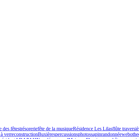
e des fêtes
trésorerie
fête de la musique
Résidence Les Lilas
flûte traversiè
à verre
construction
Buxières
percussions
photos
sapin
randonnée
webothe