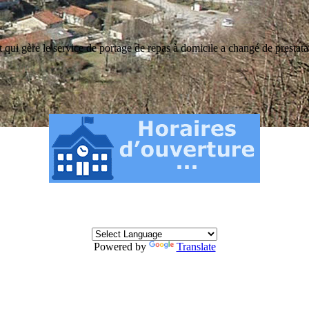
i gère le service de portage de repas à domicile a changé de prestatair
Powered by
Translate