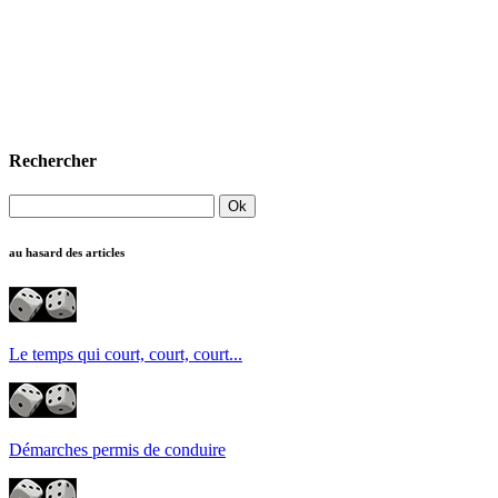
Rechercher
au hasard des articles
Le temps qui court, court, court...
Démarches permis de conduire