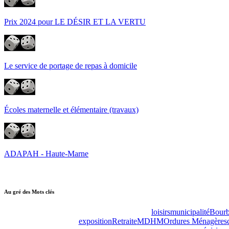
Prix 2024 pour LE DÉSIR ET LA VERTU
Le service de portage de repas à domicile
Écoles maternelle et élémentaire (travaux)
ADAPAH - Haute-Marne
Au gré des Mots clés
loisirs
municipalité
Bourb
exposition
Retraite
MDHM
Ordures Ménagères