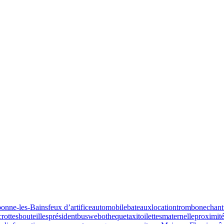
onne-les-Bains
feux d’artifice
automobile
bateaux
location
trombone
chant
crottes
bouteilles
président
bus
webotheque
taxi
toilettes
maternelle
proximit