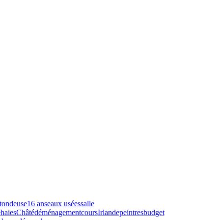
tondeuse
16 ans
eaux usées
salle
é
haies
Châté
déménagement
cours
Irlande
peintres
budget