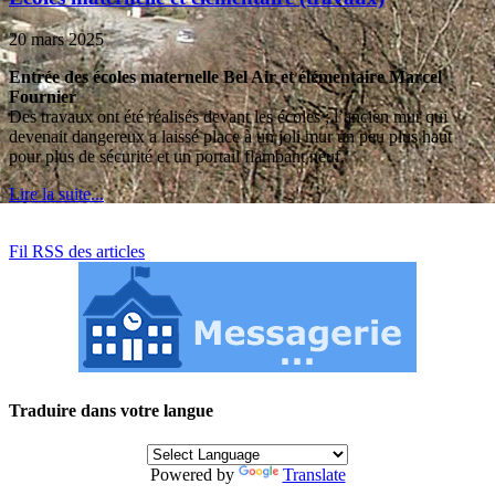
20 mars 2025
Entrée des écoles maternelle Bel Air et élémentaire Marcel
Fournier
Des travaux ont été réalisés devant les écoles ; l’ancien mur qui
devenait dangereux a laissé place à un joli mur un peu plus haut
pour plus de sécurité et un portail flambant neuf.
Lire la suite...
Fil RSS des articles
Traduire dans votre langue
Powered by
Translate