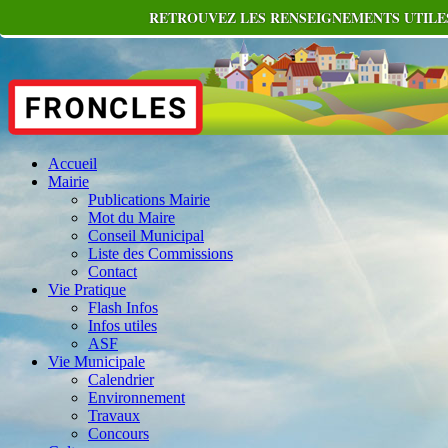
RETROUVEZ LES RENSEIGNEMENTS UTILES
Accueil
Mairie
Publications Mairie
Mot du Maire
Conseil Municipal
Liste des Commissions
Contact
Vie Pratique
Flash Infos
Infos utiles
ASF
Vie Municipale
Calendrier
Environnement
Travaux
Concours