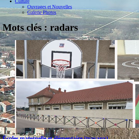
Culture
Ouvrages et Nouvelles
Galerie Photos
Mots clés : radars
Écoles maternelle et élémentaire (travaux)