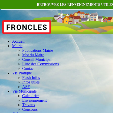
RETROUVEZ LES RENSEIGNEMENTS UTILES
Accueil
Mairie
Publications Mairie
Mot du Maire
Conseil Municipal
Liste des Commissions
Contact
Vie Pratique
Flash Infos
Infos utiles
ASF
Vie Municipale
Calendrier
Environnement
Travaux
Concours