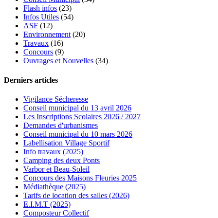
Flash infos
(23)
Infos Utiles
(54)
ASF
(12)
Environnement
(20)
Travaux
(16)
Concours
(9)
Ouvrages et Nouvelles
(34)
Derniers articles
Vigilance Sécheresse
Conseil municipal du 13 avril 2026
Les Inscriptions Scolaires 2026 / 2027
Demandes d'urbanismes
Conseil municipal du 10 mars 2026
Labellisation Village Sportif
Info travaux (2025)
Camping des deux Ponts
Varbor et Beau-Soleil
Concours des Maisons Fleuries 2025
Médiathèque (2025)
Tarifs de location des salles (2026)
E.I.M.T (2025)
Composteur Collectif