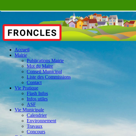
Accueil
Mairie
Publications Mairie
Mot du Maire
Conseil Municipal
Liste des Commissions
Contact
Vie Pratique
Flash Infos
Infos utiles
ASF
Vie Municipale
Calendrier
Environnement
Travaux
Concours