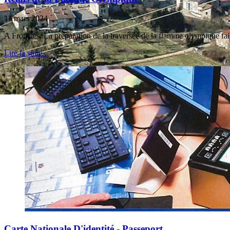
11 mars 2024
A Froncles, La préparation de la traversée de la flamme olympique fai
Lire la suite...
Carte Nationale D'identité - Passeport