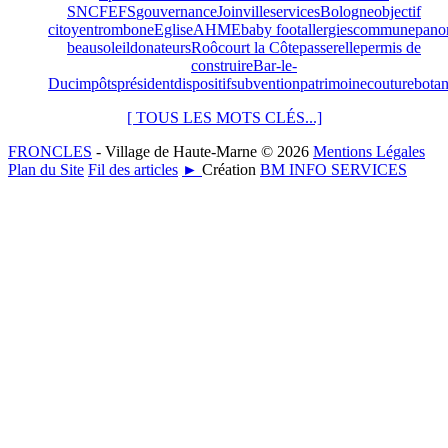
SNCF
EFS
gouvernance
Joinville
services
Bologne
objectif
citoyen
trombone
Eglise
AHME
baby foot
allergies
commune
pano
beausoleil
donateurs
Roôcourt la Côte
passerelle
permis de
construire
Bar-le-
Duc
impôts
président
dispositif
subvention
patrimoine
couture
bota
[ TOUS LES MOTS CLÉS...]
FRONCLES
- Village de Haute-Marne © 2026
Mentions Légales
Plan du Site
Fil des articles
►
Création
BM INFO SERVICES