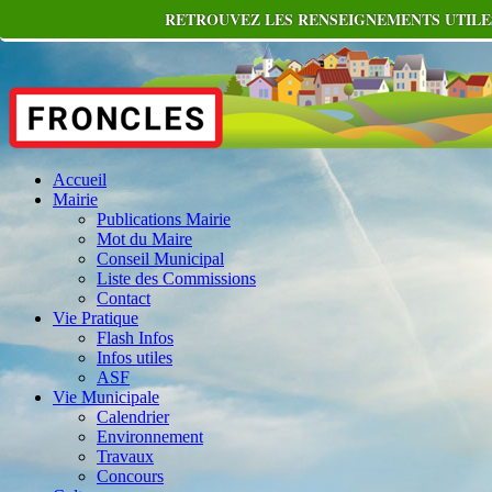
RETROUVEZ LES RENSEIGNEMENTS UTILES
Accueil
Mairie
Publications Mairie
Mot du Maire
Conseil Municipal
Liste des Commissions
Contact
Vie Pratique
Flash Infos
Infos utiles
ASF
Vie Municipale
Calendrier
Environnement
Travaux
Concours