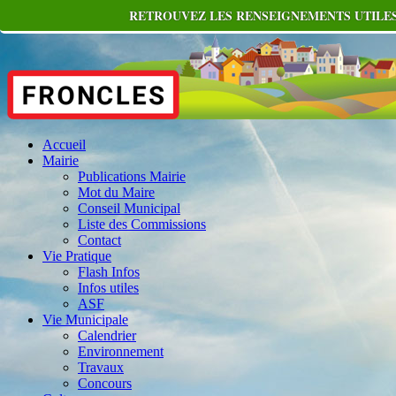
RETROUVEZ LES RENSEIGNEMENTS UTILES
Accueil
Mairie
Publications Mairie
Mot du Maire
Conseil Municipal
Liste des Commissions
Contact
Vie Pratique
Flash Infos
Infos utiles
ASF
Vie Municipale
Calendrier
Environnement
Travaux
Concours