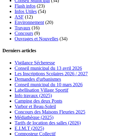
Conseil Municipal
(34)
Flash infos
(23)
Infos Utiles
(54)
ASF
(12)
Environnement
(20)
Travaux
(16)
Concours
(9)
Ouvrages et Nouvelles
(34)
Derniers articles
Vigilance Sécheresse
Conseil municipal du 13 avril 2026
Les Inscriptions Scolaires 2026 / 2027
Demandes d'urbanismes
Conseil municipal du 10 mars 2026
Labellisation Village Sportif
Info travaux (2025)
Camping des deux Ponts
Varbor et Beau-Soleil
Concours des Maisons Fleuries 2025
Médiathèque (2025)
Tarifs de location des salles (2026)
E.I.M.T (2025)
Composteur Collectif