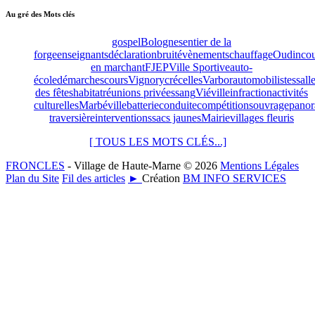
Au gré des Mots clés
gospel
Bologne
sentier de la
forge
enseignants
déclaration
bruit
évènements
chauffage
Oudincou
en marchant
FJEP
Ville Sportive
auto-
école
démarches
cours
Vignory
crécelles
Varbor
automobilistes
sall
des fêtes
habitat
réunions privées
sang
Viéville
infraction
activités
culturelles
Marbéville
batterie
conduite
compétitions
ouvrage
pano
traversière
interventions
sacs jaunes
Mairie
villages fleuris
[ TOUS LES MOTS CLÉS...]
FRONCLES
- Village de Haute-Marne © 2026
Mentions Légales
Plan du Site
Fil des articles
►
Création
BM INFO SERVICES