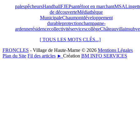
pales
pêcheurs
Handball
FJEP
santé
foot en marchant
MSA
Lingett
de découverte
Médiathèque
Municipale
Chaumont
développement
durable
protection
champagne-
ardenne
résidence
collectivité
services
collège
Châteauvillain
subve
[ TOUS LES MOTS CLÉS...]
FRONCLES
- Village de Haute-Marne © 2026
Mentions Légales
Plan du Site
Fil des articles
►
Création
BM INFO SERVICES