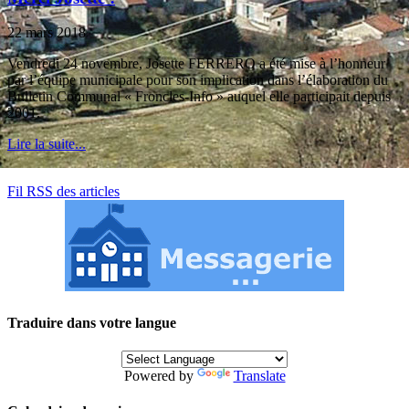
22 mars 2018
Vendredi 24 novembre, Josette FERRERO a été mise à l’honneur
par l’équipe municipale pour son implication dans l’élaboration du
Bulletin Communal « Froncles-Info » auquel elle participait depuis
2001.
Lire la suite...
Fil RSS des articles
Traduire dans votre langue
Powered by
Translate