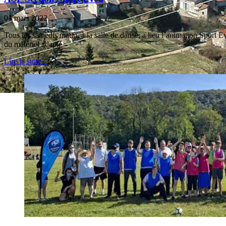
01 mars 2022
Tous les samedis matin, à la salle de danse, a lieu l’animation Sport 
du matériel adapté
Lire la suite...