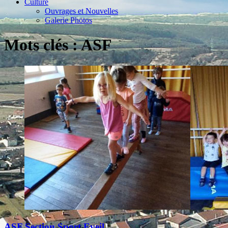
Culture
Ouvrages et Nouvelles
Galerie Photos
Mots clés : ASF
ASF Section Sport Eveil