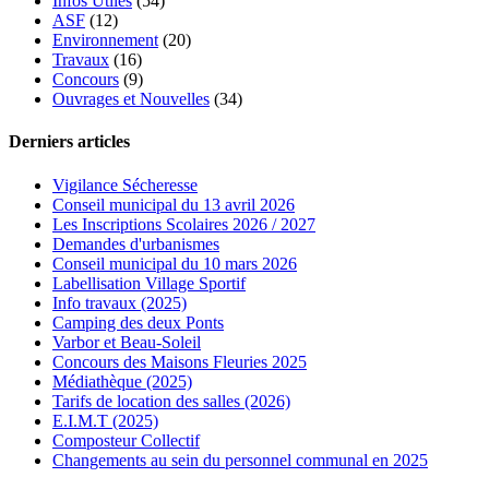
Infos Utiles
(54)
ASF
(12)
Environnement
(20)
Travaux
(16)
Concours
(9)
Ouvrages et Nouvelles
(34)
Derniers articles
Vigilance Sécheresse
Conseil municipal du 13 avril 2026
Les Inscriptions Scolaires 2026 / 2027
Demandes d'urbanismes
Conseil municipal du 10 mars 2026
Labellisation Village Sportif
Info travaux (2025)
Camping des deux Ponts
Varbor et Beau-Soleil
Concours des Maisons Fleuries 2025
Médiathèque (2025)
Tarifs de location des salles (2026)
E.I.M.T (2025)
Composteur Collectif
Changements au sein du personnel communal en 2025