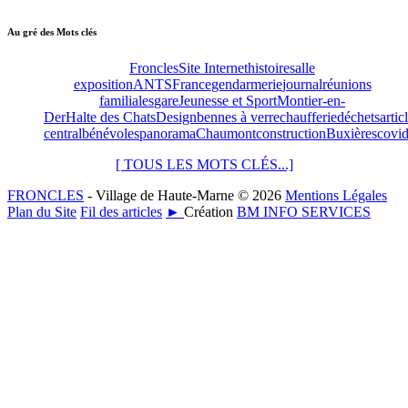
Au gré des Mots clés
Froncles
Site Internet
histoire
salle
exposition
ANTS
France
gendarmerie
journal
réunions
familiales
gare
Jeunesse et Sport
Montier-en-
Der
Halte des Chats
Design
bennes à verre
chaufferie
déchets
artic
central
bénévoles
panorama
Chaumont
construction
Buxières
covi
[ TOUS LES MOTS CLÉS...]
FRONCLES
- Village de Haute-Marne © 2026
Mentions Légales
Plan du Site
Fil des articles
►
Création
BM INFO SERVICES