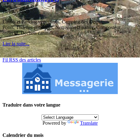
18 mars 2025
Lavoir et Parking végétalisés, Camping des Deux
Ponts, Toilettes publiques, Nettoyons la nature, Composteur
collectif, Déchets canins...
Lire la suite...
Fil RSS des articles
Traduire dans votre langue
Powered by
Translate
Calendrier du mois