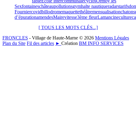
fable
Ecole intercommunale
cyclos
Ormoy les
Sexfontaines
château
pollutions
gym
halte nautique
radars
tarifs
dom
Fournier
covid
billodrome
maquette
théâtre
mensualisation
chatons
d’épuration
amendes
Maire
vitesse
3ème fleur
Lamancine
culture
ca
[ TOUS LES MOTS CLÉS...]
FRONCLES
- Village de Haute-Marne © 2026
Mentions Légales
Plan du Site
Fil des articles
►
Création
BM INFO SERVICES