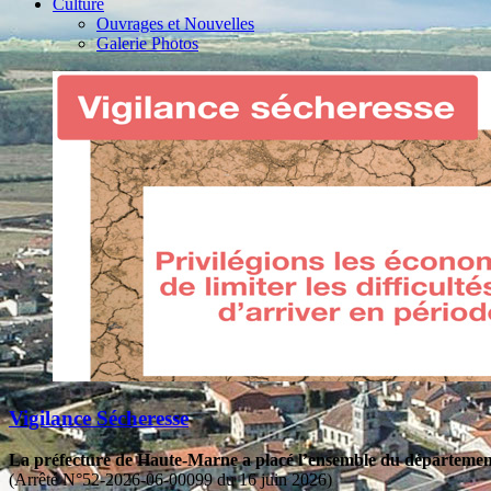
Culture
Ouvrages et Nouvelles
Galerie Photos
Vigilance Sécheresse
La préfecture de Haute-Marne a placé l’ensemble du département 
(Arrêté N°52-2026-06-00099 du 16 juin 2026)