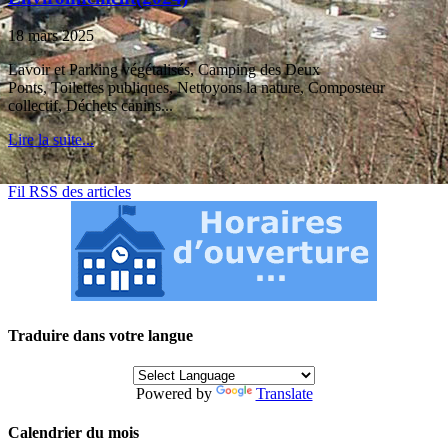
18 mars 2025
Lavoir et Parking végétalisés, Camping des Deux
Ponts, Toilettes publiques, Nettoyons la nature, Composteur
collectif, Déchets canins...
Lire la suite...
Fil RSS des articles
Traduire dans votre langue
Powered by
Translate
Calendrier du mois