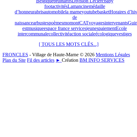
Belgique
bruit
tarifs
Division Leclerc
baby
foot
activités
Lamancine
médaille
d’honneur
abris
automobile
la marne
youtube
basket
Horaires d’hi
de
naissance
arbustes
poèmes
momont
CAT
voyages
intervenants
Guin
est
musique
espace france services
jeunes
paiement
Ecole
intercommunale
collectivité
action sociale
écologique
vestiges
[ TOUS LES MOTS CLÉS...]
FRONCLES
- Village de Haute-Marne © 2026
Mentions Légales
Plan du Site
Fil des articles
►
Création
BM INFO SERVICES