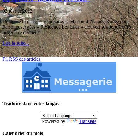
02 février 2012
Depuis le temps qu’on en parle, la Maison d’Accueil Rurale pour
Personnes Agées « Résidence Les Lilas » a ouvert ses portes le 18
novembre dernier.
Lire la suite...
Fil RSS des articles
Traduire dans votre langue
Powered by
Translate
Calendrier du mois