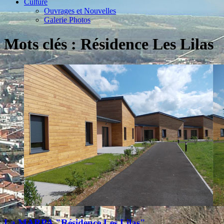
Culture
Ouvrages et Nouvelles
Galerie Photos
Mots clés : Résidence Les Lilas
La MARPA "Résidence Les Lilas"