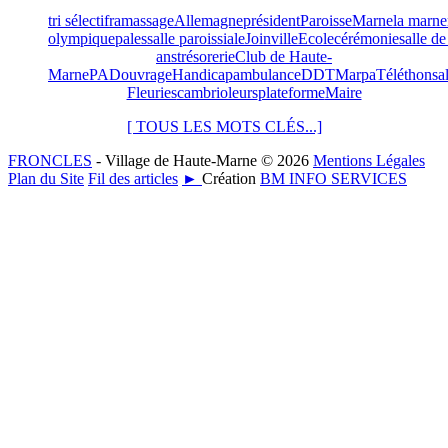
tri sélectif
ramassage
Allemagne
président
Paroisse
Marne
la marne
olympique
pales
salle paroissiale
Joinville
Ecole
cérémonie
salle de
ans
trésorerie
Club de Haute-
Marne
PAD
ouvrage
Handicap
ambulance
DDT
Marpa
Téléthon
sa
Fleuries
cambrioleurs
plateforme
Maire
[ TOUS LES MOTS CLÉS...]
FRONCLES
- Village de Haute-Marne © 2026
Mentions Légales
Plan du Site
Fil des articles
►
Création
BM INFO SERVICES