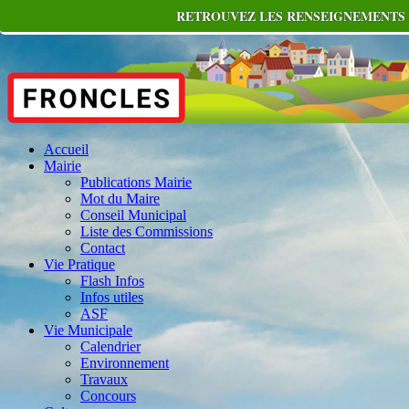
RETROUVEZ LES RENSEIGNEMENTS U
Accueil
Mairie
Publications Mairie
Mot du Maire
Conseil Municipal
Liste des Commissions
Contact
Vie Pratique
Flash Infos
Infos utiles
ASF
Vie Municipale
Calendrier
Environnement
Travaux
Concours