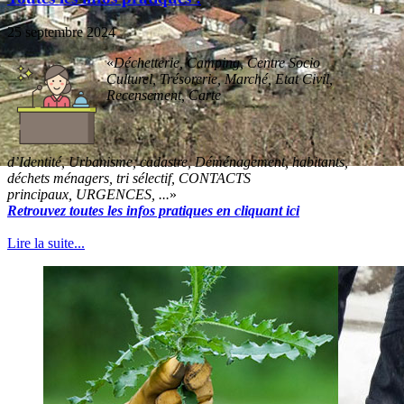
25 septembre 2024
Déchetterie, Camping, Centre Socio
Culturel, Trésorerie, Marché, Etat Civil,
Recensement, Carte
d’Identité, Urbanisme, cadastre, Déménagement, habitants,
déchets ménagers, tri sélectif, CONTACTS
principaux, URGENCES, ...
Retrouvez toutes les infos pratiques en cliquant ici
Lire la suite...