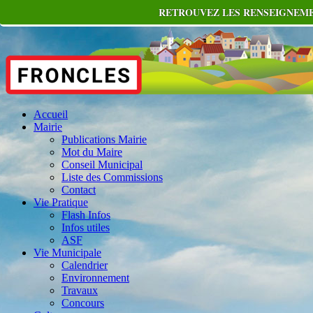
RETROUVEZ LES RENSEIGNEMEN
Accueil
Mairie
Publications Mairie
Mot du Maire
Conseil Municipal
Liste des Commissions
Contact
Vie Pratique
Flash Infos
Infos utiles
ASF
Vie Municipale
Calendrier
Environnement
Travaux
Concours