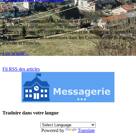
08 septembre 2014
L’Ecole Intercommunale de Musique et de Théâtre de la
Communauté de Communes du Bassin de Bologne-Vignory-
Froncles propose des cours de musique et de théâtre sur le territoire
de la Communauté de Communes dans les Communes de Bologne,
Viéville et Froncles.
Lire la suite...
Fil RSS des articles
Traduire dans votre langue
Powered by
Translate