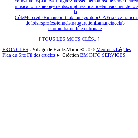
cours
auteurs
plantes
Choignes
vitesse
cinéma
kiosque
3ème fleur
en
musical
tourisme
logements
sculptures
musique
taille
accueil de lois
la
Côte
Mercredis
Rimaucourt
habitants
youtube
CAF
espace france 
de loisirs
professionnels
inauguration
Lamancine
club
canin
initiation
fête patronale
[ TOUS LES MOTS CLÉS...]
FRONCLES
- Village de Haute-Marne © 2026
Mentions Légales
Plan du Site
Fil des articles
►
Création
BM INFO SERVICES