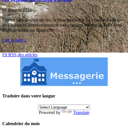
05 octobre 2018
Depuis plus de cinq siècles, le rassemblement du « Grand Pardon »
de Chaumont réunit croyants et non-croyants lorsque la Saint Jean-
Baptiste tombe un dimanche.
Lire la suite...
Fil RSS des articles
Traduire dans votre langue
Powered by
Translate
Calendrier du mois