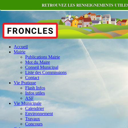
RETROUVEZ LES RENSEIGNEMENTS UTILES
Accueil
Mairie
Publications Mairie
Mot du Maire
Conseil Municipal
Liste des Commissions
Contact
Vie Pratique
Flash Infos
Infos utiles
ASF
Vie Municipale
Calendrier
Environnement
Travaux
Concours