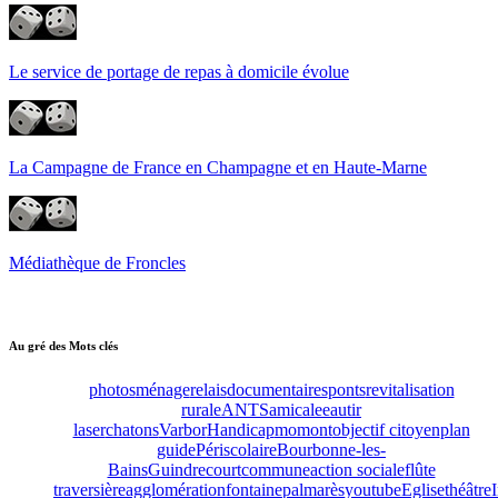
Le service de portage de repas à domicile évolue
La Campagne de France en Champagne et en Haute-Marne
Médiathèque de Froncles
Au gré des Mots clés
photos
ménage
relais
documentaires
ponts
revitalisation
rurale
ANTS
amicale
eau
tir
laser
chatons
Varbor
Handicap
momont
objectif citoyen
plan
guide
Périscolaire
Bourbonne-les-
Bains
Guindrecourt
commune
action sociale
flûte
traversière
agglomération
fontaine
palmarès
youtube
Eglise
théâtre