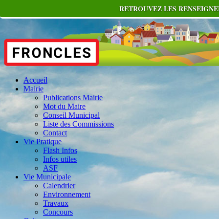
RETROUVEZ LES RENSEIGNEM
Accueil
Mairie
Publications Mairie
Mot du Maire
Conseil Municipal
Liste des Commissions
Contact
Vie Pratique
Flash Infos
Infos utiles
ASF
Vie Municipale
Calendrier
Environnement
Travaux
Concours