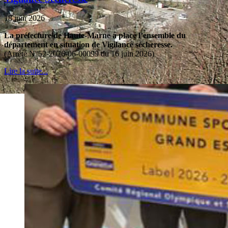
18 juin 2026
La préfecture de Haute-Marne a placé l’ensemble du
département en situation de Vigilance sécheresse.
(Arrêté N°52-2026-06-00099 du 16 juin 2026)
Lire la suite...