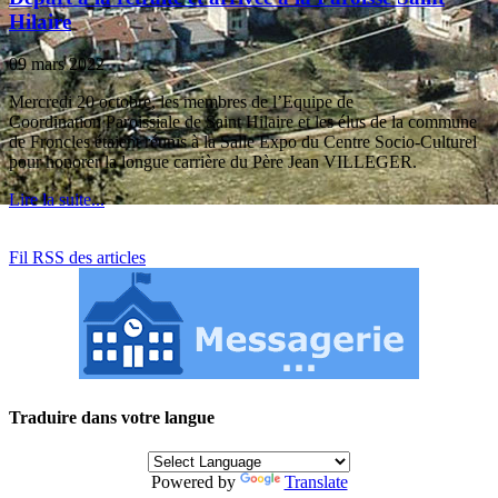
Hilaire
09 mars 2022
Mercredi 20 octobre, les membres de l’Equipe de
Coordination Paroissiale de Saint Hilaire et les élus de la commune
de Froncles étaient réunis à la Salle Expo du Centre Socio-Culturel
pour honorer la longue carrière du Père Jean VILLEGER.
Lire la suite...
Fil RSS des articles
Traduire dans votre langue
Powered by
Translate