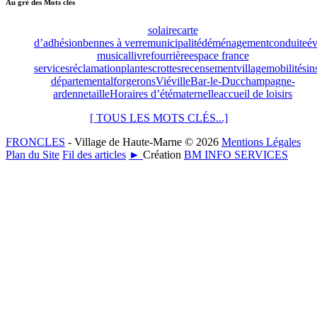
Au gré des Mots clés
solaire
carte
d’adhésion
bennes à verre
municipalité
déménagement
conduite
év
musical
livre
fourrière
espace france
services
réclamation
plantes
crottes
recensement
village
mobilités
in
départemental
forgerons
Viéville
Bar-le-Duc
champagne-
ardenne
taille
Horaires d’été
maternelle
accueil de loisirs
[ TOUS LES MOTS CLÉS...]
FRONCLES
- Village de Haute-Marne © 2026
Mentions Légales
Plan du Site
Fil des articles
►
Création
BM INFO SERVICES