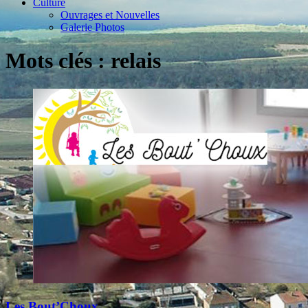
Culture
Ouvrages et Nouvelles
Galerie Photos
Mots clés : relais
Les Bout’Choux