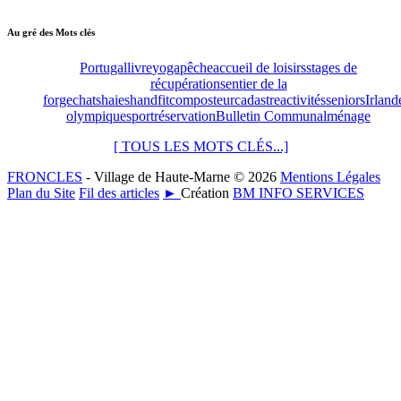
Au gré des Mots clés
Portugal
livre
yoga
pêche
accueil de loisirs
stages de
récupération
sentier de la
forge
chats
haies
handfit
composteur
cadastre
activités
seniors
Irland
olympique
sport
réservation
Bulletin Communal
ménage
[ TOUS LES MOTS CLÉS...]
FRONCLES
- Village de Haute-Marne © 2026
Mentions Légales
Plan du Site
Fil des articles
►
Création
BM INFO SERVICES