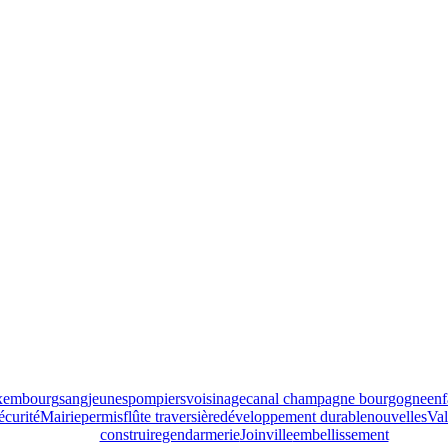
xembourg
sang
jeunes
pompiers
voisinage
canal champagne bourgogne
enf
écurité
Mairie
permis
flûte traversière
développement durable
nouvelles
Val
construire
gendarmerie
Joinville
embellissement