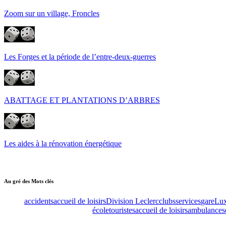
Zoom sur un village, Froncles
Les Forges et la période de l’entre-deux-guerres
ABATTAGE ET PLANTATIONS D’ARBRES
Les aides à la rénovation énergétique
Au gré des Mots clés
accidents
accueil de loisirs
Division Leclerc
clubs
services
gare
Lu
école
touristes
accueil de loisirs
ambulance
s