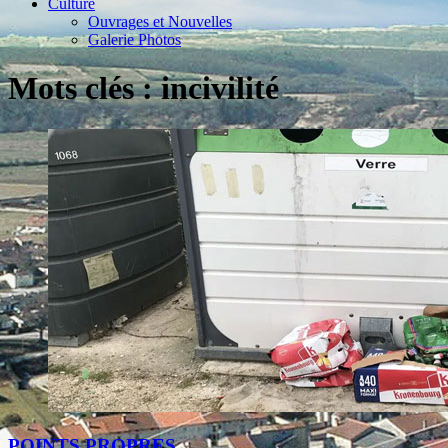
Culture
Ouvrages et Nouvelles
Galerie Photos
Mots clés : incivilité
POINTS PROPRES