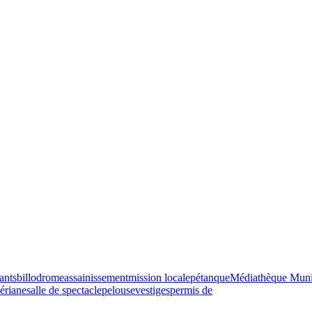
ants
billodrome
assainissement
mission locale
pétanque
Médiathèque Muni
ériane
salle de spectacle
pelouse
vestiges
permis de