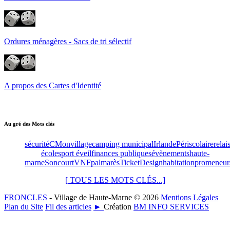
Ordures ménagères - Sacs de tri sélectif
A propos des Cartes d'Identité
Au gré des Mots clés
sécurité
CMonvillage
camping municipal
Irlande
Périscolaire
relai
école
sport éveil
finances publiques
évènements
haute-
marne
Soncourt
VNF
palmarès
Ticket
Design
habitation
promeneur
[ TOUS LES MOTS CLÉS...]
FRONCLES
- Village de Haute-Marne © 2026
Mentions Légales
Plan du Site
Fil des articles
►
Création
BM INFO SERVICES