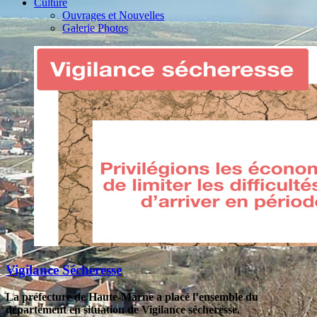
Culture
Ouvrages et Nouvelles
Galerie Photos
Vigilance Sécheresse
La préfecture de Haute-Marne a placé l’ensemble du
département en situation de Vigilance sécheresse.