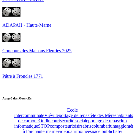
ADAPAH - Haute-Marne
Concours des Maisons Fleuries 2025
Pâtre à Froncles 1771
Au gré des Mots clés
Ecole
intercommunale
Viéville
portage de repas
fête des Mères
habitants
de carbone
Oudincourt
sécurité sociale
portage de repas
club
informatique
STOP
composteur
loisirs
abris
columbarium
agglomér
à l’arc
haute-marne
vidéo
patrimoine
espace public
baby