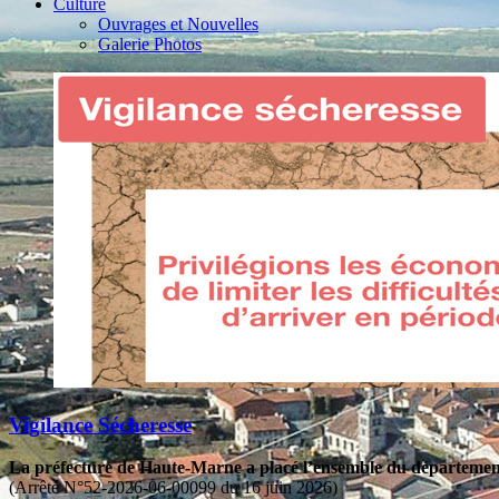
Culture
Ouvrages et Nouvelles
Galerie Photos
Vigilance Sécheresse
La préfecture de Haute-Marne a placé l’ensemble du département 
(Arrêté N°52-2026-06-00099 du 16 juin 2026)