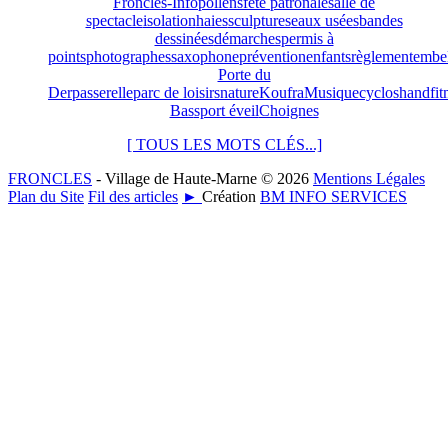
Froncles-Info
pollens
fête patronale
salle de
spectacle
isolation
haies
sculptures
eaux usées
bandes
dessinées
démarches
permis à
points
photographes
saxophone
prévention
enfants
règlement
embel
Porte du
Der
passerelle
parc de loisirs
nature
Koufra
Musique
cyclos
handfit
Bas
sport éveil
Choignes
[ TOUS LES MOTS CLÉS...]
FRONCLES
- Village de Haute-Marne © 2026
Mentions Légales
Plan du Site
Fil des articles
►
Création
BM INFO SERVICES