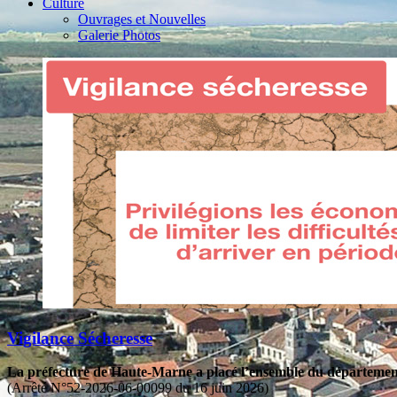
Culture
Ouvrages et Nouvelles
Galerie Photos
Vigilance Sécheresse
La préfecture de Haute-Marne a placé l’ensemble du département 
(Arrêté N°52-2026-06-00099 du 16 juin 2026)