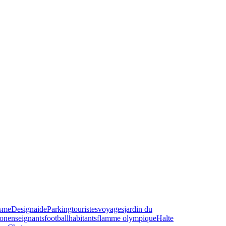
isme
Design
aide
Parking
touristes
voyages
jardin du
ion
enseignants
football
habitants
flamme olympique
Halte