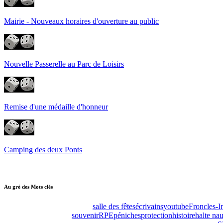
Mairie - Nouveaux horaires d'ouverture au public
Nouvelle Passerelle au Parc de Loisirs
Remise d'une médaille d'honneur
Camping des deux Ponts
Au gré des Mots clés
salle des fêtes
écrivains
youtube
Froncles-I
souvenir
RPE
péniches
protection
histoire
halte na