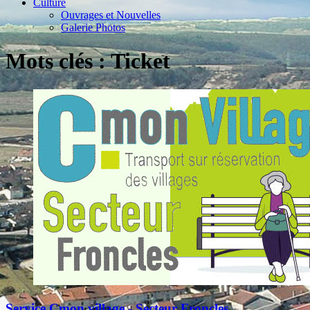
Culture
Ouvrages et Nouvelles
Galerie Photos
Mots clés : Ticket
Service Cmon village - Secteur Froncles