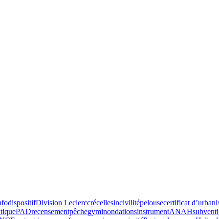
nfo
dispositif
Division Leclerc
crécelles
incivilité
pelouse
certificat d’urban
utique
PAD
recensement
pêche
gym
inondations
instrument
ANAH
subvent