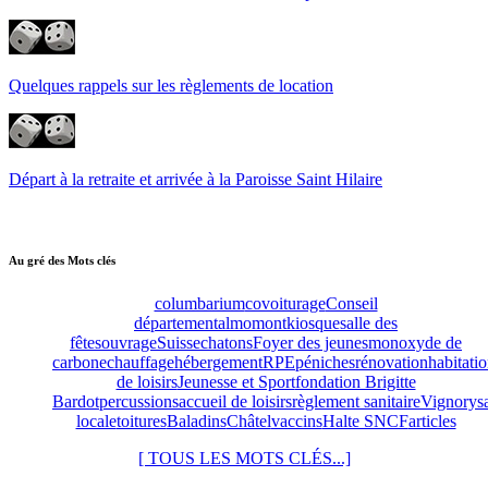
Quelques rappels sur les règlements de location
Départ à la retraite et arrivée à la Paroisse Saint Hilaire
Au gré des Mots clés
columbarium
covoiturage
Conseil
départemental
momont
kiosque
salle des
fêtes
ouvrage
Suisse
chatons
Foyer des jeunes
monoxyde de
carbone
chauffage
hébergement
RPE
péniches
rénovation
habitati
de loisirs
Jeunesse et Sport
fondation Brigitte
Bardot
percussions
accueil de loisirs
règlement sanitaire
Vignory
s
locale
toitures
Baladins
Châtel
vaccins
Halte SNCF
articles
[ TOUS LES MOTS CLÉS...]