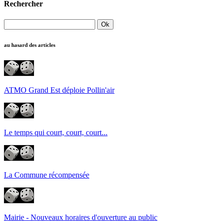
Rechercher
au hasard des articles
ATMO Grand Est déploie Pollin'air
Le temps qui court, court, court...
La Commune récompensée
Mairie - Nouveaux horaires d'ouverture au public