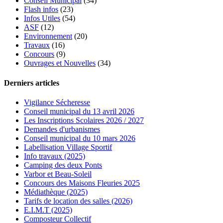
Conseil Municipal
(34)
Flash infos
(23)
Infos Utiles
(54)
ASF
(12)
Environnement
(20)
Travaux
(16)
Concours
(9)
Ouvrages et Nouvelles
(34)
Derniers articles
Vigilance Sécheresse
Conseil municipal du 13 avril 2026
Les Inscriptions Scolaires 2026 / 2027
Demandes d'urbanismes
Conseil municipal du 10 mars 2026
Labellisation Village Sportif
Info travaux (2025)
Camping des deux Ponts
Varbor et Beau-Soleil
Concours des Maisons Fleuries 2025
Médiathèque (2025)
Tarifs de location des salles (2026)
E.I.M.T (2025)
Composteur Collectif