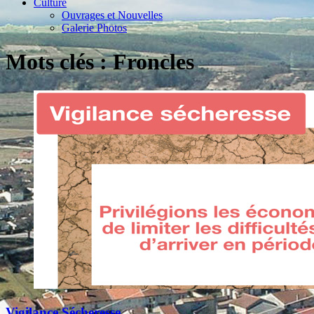
Culture
Ouvrages et Nouvelles
Galerie Photos
Mots clés : Froncles
Vigilance Sécheresse