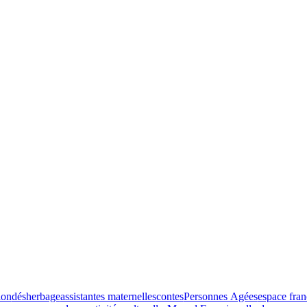
ion
désherbage
assistantes maternelles
contes
Personnes Agées
espace fran