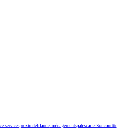
ce services
proximité
Irlande
aménagements
pales
cartes
Soncourt
tir