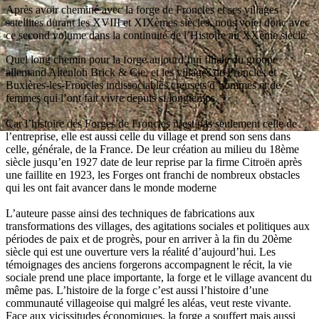
Après avoir cheminé avec la forge de Froncles et ses villages
satellites durant les XVIII et XIXèmes siècles, nous voici donc avec
ce second volume dans la continuité de l’Histoire au XXème siècle.
Quel long chemin pour la forge aujourd’hui filiale du groupe
allemand Altenloh Brick & Cie, et les villages de Froncles et
Buxières-les-Froncles indissociables creusets d’hommes et de
femmes qui l’ont fait vivre depuis si longtemps.
Car l’histoire des Forges de Froncles n’est pas seulement celle de
l’entreprise, elle est aussi celle du village et prend son sens dans
celle, générale, de la France. De leur création au milieu du 18ème
siècle jusqu’en 1927 date de leur reprise par la firme Citroën après
une faillite en 1923, les Forges ont franchi de nombreux obstacles
qui les ont fait avancer dans le monde moderne
L’auteure passe ainsi des techniques de fabrications aux
transformations des villages, des agitations sociales et politiques aux
périodes de paix et de progrès, pour en arriver à la fin du 20ème
siècle qui est une ouverture vers la réalité d’aujourd’hui. Les
témoignages des anciens forgerons accompagnent le récit, la vie
sociale prend une place importante, la forge et le village avancent du
même pas. L’histoire de la forge c’est aussi l’histoire d’une
communauté villageoise qui malgré les aléas, veut reste vivante.
Face aux vicissitudes économiques, la forge a souffert mais aussi