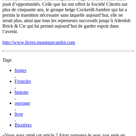
jouit d’opportunités. Celle que lui ont offert la Société Citroën sur
plus de cinquante ans, le groupe belge Cockerill-Sambre qui lui a
permis la transition nécessaire sans laquelle aujourd’hui, elle ne
serait plus, ainsi que tous les repreneurs successifs jusqu’à Altenloh
Brick & Cie qui lui permet aujourd’hui de garder espoir dans
l’avenir.
http://www.livres-moniquecardot.com
Tags
forges
,
Froncles
,
histoire
,
ouvrage
,
livre
,
Buxières
Vous avez aimé cet article ? Alors partagez-le avec vos amis en