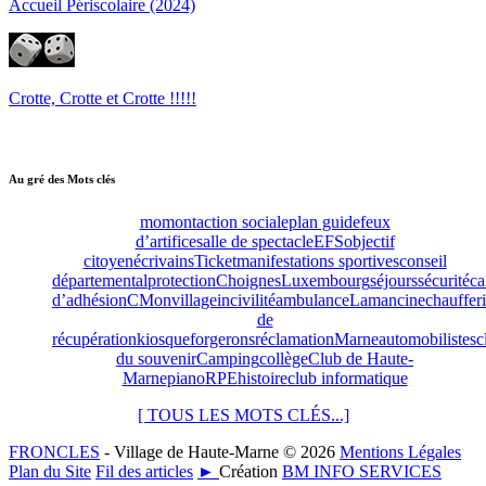
Accueil Périscolaire (2024)
Crotte, Crotte et Crotte !!!!!
Au gré des Mots clés
momont
action sociale
plan guide
feux
d’artifice
salle de spectacle
EFS
objectif
citoyen
écrivains
Ticket
manifestations sportives
conseil
départemental
protection
Choignes
Luxembourg
séjours
sécurité
ca
d’adhésion
CMonvillage
incivilité
ambulance
Lamancine
chauffer
de
récupération
kiosque
forgerons
réclamation
Marne
automobilistes
c
du souvenir
Camping
collège
Club de Haute-
Marne
piano
RPE
histoire
club informatique
[ TOUS LES MOTS CLÉS...]
FRONCLES
- Village de Haute-Marne © 2026
Mentions Légales
Plan du Site
Fil des articles
►
Création
BM INFO SERVICES